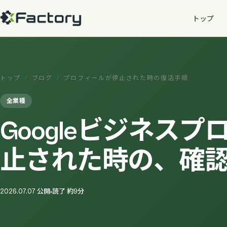
トップ
トップ
/
ブログ
/
プロフィールが停止された時の復活手順
全業種
Googleビジネス
止された時の、確
2026.07.07 公開
読了 約9分