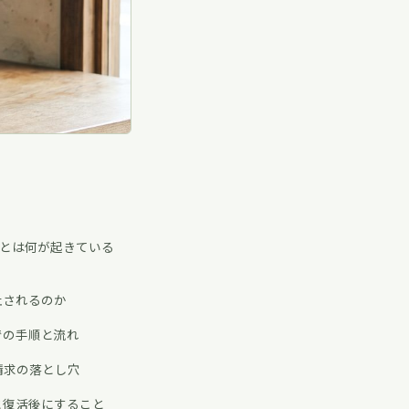
。
とは何が起きている
止されるのか
での手順と流れ
請求の落とし穴
と復活後にすること