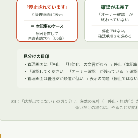
「停止されています」
確認が未完了
と管理画面に表示
「オーナー確認」が
終わっていない
＝ 本記事のケース
停止ではない。
原因を直して
確認手続きを進める
再審査請求へ（03章）
見分けの目印
・管理画面に「停止」「無効化」の文言がある → 停止（本記事
・「確認してください」「オーナー確認」が残っている → 確認
・管理画面は普通だが順位が低い → 表示の問題（停止ではない
図1：「店が出てこない」の切り分け。左端の赤枠（＝停止・無効化）
低いだけの場合は、やることが変