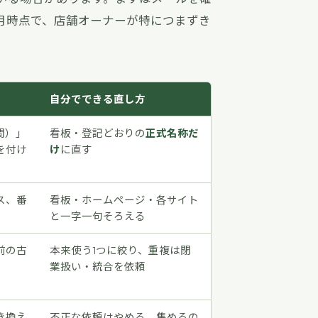
7月時点で、店舗オーナーが特につまずき
自分でできる直し方
間）」
看板・登記どおりの
正式名称だ
を付け
け
に直す
ス、番
看板・ホームページ・各サイト
と一字一句そろえる
前の古
本来使う1つに絞り、重複は閉
業扱い・統合を依頼
き換え
不正な依頼はやめる。集めるの