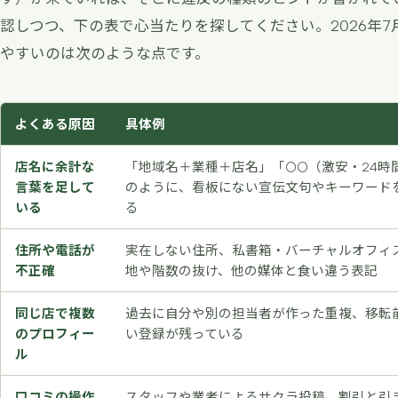
認しつつ、下の表で心当たりを探してください。2026年
やすいのは次のような点です。
よくある原因
具体例
店名に余計な
「地域名＋業種＋店名」「○○（激安・24時
言葉を足して
のように、看板にない宣伝文句やキーワード
いる
る
住所や電話が
実在しない住所、私書箱・バーチャルオフィ
不正確
地や階数の抜け、他の媒体と食い違う表記
同じ店で複数
過去に自分や別の担当者が作った重複、移転
のプロフィー
い登録が残っている
ル
口コミの操作
スタッフや業者によるサクラ投稿、割引と引