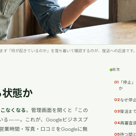
まず「何が起きているのか」を落ち着いて確認するのが、復活への近道です
目次
「停止」
01
か
る状態か
なぜ停
02
てこなくなる
。管理画面を開くと「この
復活ま
03
る——。これが、Googleビジネスプ
再審査
04
営業時間・写真・口コミをGoogleに無
待つ間
05