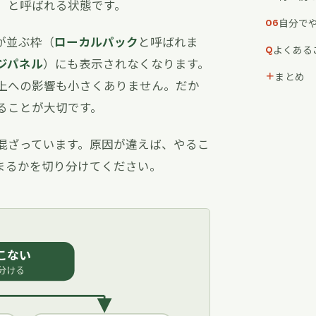
」
と呼ばれる状態です。
自分で
06
が並ぶ枠（
ローカルパック
と呼ばれま
よくある
Q
ジパネル
）にも表示されなくなります。
まとめ
＋
上への影響も小さくありません。だか
ることが大切です。
混ざっています。原因が違えば、やるこ
まるかを切り分けてください。
こない
分ける